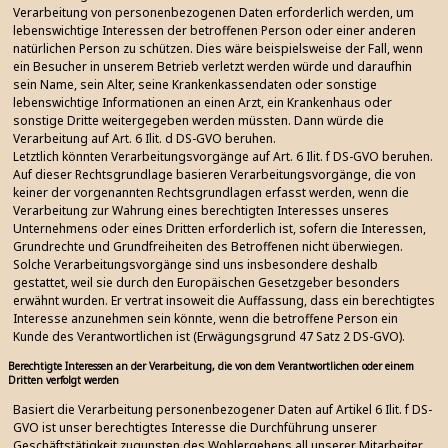
Verarbeitung von personenbezogenen Daten erforderlich werden, um
lebenswichtige Interessen der betroffenen Person oder einer anderen
natürlichen Person zu schützen. Dies wäre beispielsweise der Fall, wenn
ein Besucher in unserem Betrieb verletzt werden würde und daraufhin
sein Name, sein Alter, seine Krankenkassendaten oder sonstige
lebenswichtige Informationen an einen Arzt, ein Krankenhaus oder
sonstige Dritte weitergegeben werden müssten. Dann würde die
Verarbeitung auf Art. 6 Ilit. d DS-GVO beruhen.
Letztlich könnten Verarbeitungsvorgänge auf Art. 6 Ilit. f DS-GVO beruhen.
Auf dieser Rechtsgrundlage basieren Verarbeitungsvorgänge, die von
keiner der vorgenannten Rechtsgrundlagen erfasst werden, wenn die
Verarbeitung zur Wahrung eines berechtigten Interesses unseres
Unternehmens oder eines Dritten erforderlich ist, sofern die Interessen,
Grundrechte und Grundfreiheiten des Betroffenen nicht überwiegen.
Solche Verarbeitungsvorgänge sind uns insbesondere deshalb
gestattet, weil sie durch den Europäischen Gesetzgeber besonders
erwähnt wurden. Er vertrat insoweit die Auffassung, dass ein berechtigtes
Interesse anzunehmen sein könnte, wenn die betroffene Person ein
Kunde des Verantwortlichen ist (Erwägungsgrund 47 Satz 2 DS-GVO).
Berechtigte Interessen an der Verarbeitung, die von dem Verantwortlichen oder einem
Dritten verfolgt werden
Basiert die Verarbeitung personenbezogener Daten auf Artikel 6 Ilit. f DS-
GVO ist unser berechtigtes Interesse die Durchführung unserer
Geschäftstätigkeit zugunsten des Wohlergehens all unserer Mitarbeiter