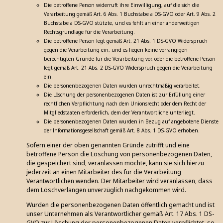
Die betroffene Person widerruft ihre Einwilligung, auf die sich die
Verarbeitung gemäß Art. 6 Abs. 1 Buchstabe a DS-GVO oder Art. 9 Abs. 2
Buchstabe a DS-GVO stützte, und es fehlt an einer anderweitigen
Rechtsgrundlage für die Verarbeitung.
Die betroffene Person legt gemäß Art. 21 Abs. 1 DS-GVO Widerspruch
gegen die Verarbeitung ein, und es liegen keine vorrangigen
berechtigten Gründe für die Verarbeitung vor, oder die betroffene Person
legt gemäß Art. 21 Abs. 2 DS-GVO Widerspruch gegen die Verarbeitung
ein.
Die personenbezogenen Daten wurden unrechtmäßig verarbeitet.
Die Löschung der personenbezogenen Daten ist zur Erfüllung einer
rechtlichen Verpflichtung nach dem Unionsrecht oder dem Recht der
Mitgliedstaaten erforderlich, dem der Verantwortliche unterliegt.
Die personenbezogenen Daten wurden in Bezug auf angebotene Dienste
der Informationsgesellschaft gemäß Art. 8 Abs. 1 DS-GVO erhoben.
Sofern einer der oben genannten Gründe zutrifft und eine
betroffene Person die Löschung von personenbezogenen Daten,
die gespeichert sind, veranlassen möchte, kann sie sich hierzu
jederzeit an einen Mitarbeiter des für die Verarbeitung
Verantwortlichen wenden. Der Mitarbeiter wird veranlassen, dass
dem Löschverlangen unverzüglich nachgekommen wird.
Wurden die personenbezogenen Daten öffentlich gemacht und ist
unser Unternehmen als Verantwortlicher gemäß Art. 17 Abs. 1 DS-
GVO zur Löschung der personenbezogenen Daten verpflichtet, so