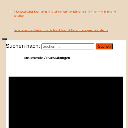
«
Tagesworkshop Rassismus-kritisch denken/handeln lernen – Erinnern heißt Zukunft
gestalten
Der Miteinander-Slam – unser Recht auf Zukunft: Her mit dem gerechten Leben!
»
Suchen nach:
Anstehende Veranstaltungen